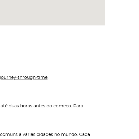
journey-through-time
,
k até duas horas antes do começo. Para
s comuns a várias cidades no mundo. Cada