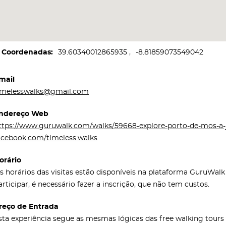
Coordenadas
39.60340012865935
-8.81859073549042
mail
imelesswalks@gmail.com
ndereço Web
ttps://www.guruwalk.com/walks/59668-explore-porto-de-mos-a-
acebook.com/timeless.walks
orário
s horários das visitas estão disponíveis na plataforma GuruWal
articipar, é necessário fazer a inscrição, que não tem custos.
reço de Entrada
sta experiência segue as mesmas lógicas das free walking tour