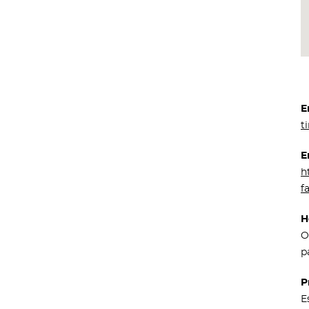
E
t
E
h
f
H
O
p
P
E