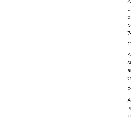
A
u
d
p
7
C
A
s
a
t
P
A
a
p