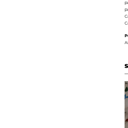
p
p
C
C
P
A
S