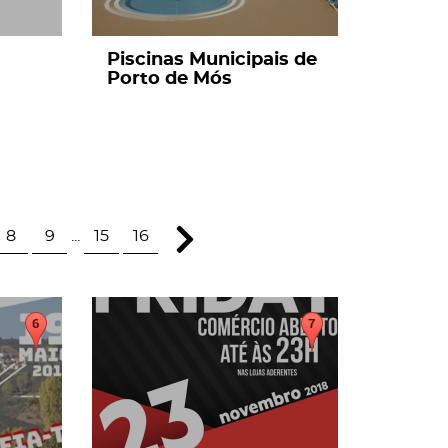
Piscinas Municipais de
Porto de Mós
8
9
...
15
16