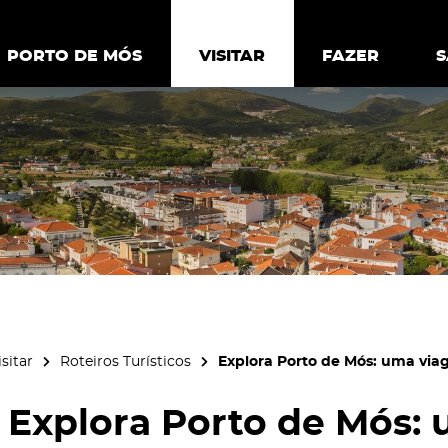
ia.
Política de
Personalizar cookies
Aceitar 
PORTO DE MÓS
PORTO DE MÓS
VISITAR
VISITAR
FAZER
FAZ
isitar
Roteiros Turísticos
Explora Porto de Mós: uma vi
Explora Porto de Mós: