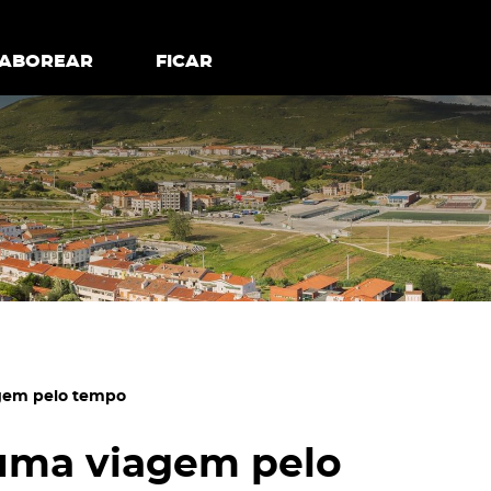
todos os cookies
Desativar cookies não essenciais
ER
SABOREAR
SABOREAR
FICAR
FICAR
agem pelo tempo
 uma viagem pelo