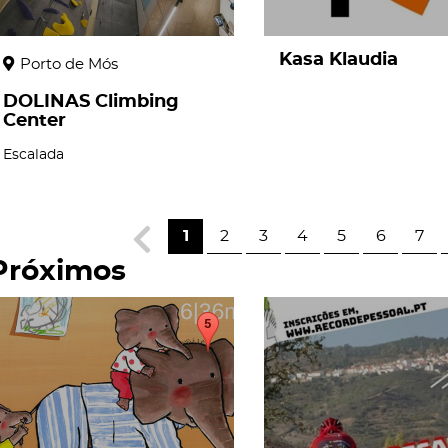
Kasa Klaudia
Porto de Mós
DOLINAS Climbing
Center
Escalada
1
2
3
4
5
6
7
Próximos