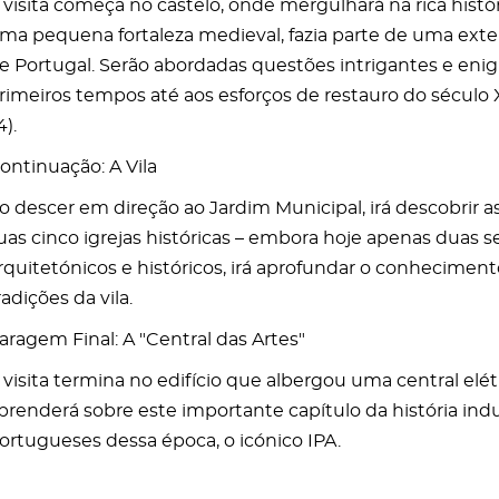
 visita começa no castelo, onde mergulhará na rica his
ma pequena fortaleza medieval, fazia parte de uma ext
e Portugal. Serão abordadas questões intrigantes e enig
rimeiros tempos até aos esforços de restauro do século 
4).
ontinuação: A Vila
o descer em direção ao Jardim Municipal, irá descobrir as
uas cinco igrejas históricas – embora hoje apenas duas s
rquitetónicos e históricos, irá aprofundar o conhecimento 
radições da vila.
aragem Final: A "Central das Artes"
 visita termina no edifício que albergou uma central elét
prenderá sobre este importante capítulo da história indus
ortugueses dessa época, o icónico IPA.