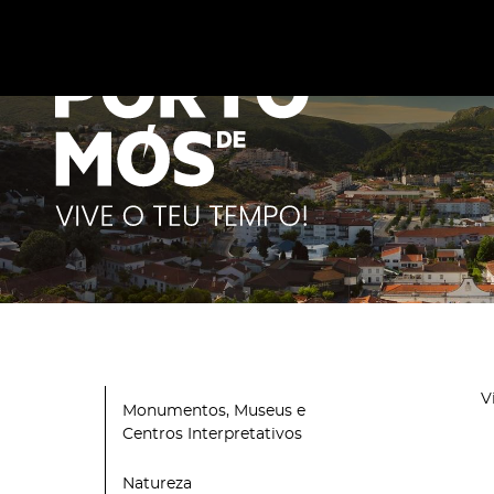
Este site utiliza cookies para melhorar a sua experiênc
cookies
.
V
Monumentos, Museus e
Centros Interpretativos
Natureza