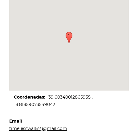
Coordenadas
39.60340012865935
-8.81859073549042
Email
timelesswalks@gmail.com