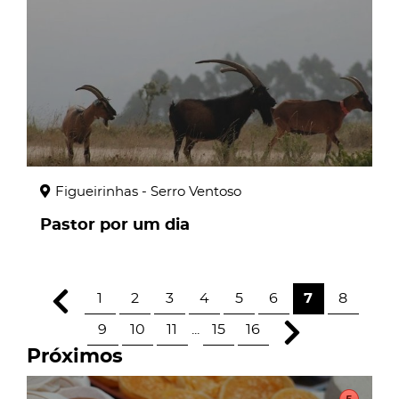
Figueirinhas - Serro Ventoso
Pastor por um dia
1
2
3
4
5
6
7
8
9
10
11
...
15
16
Próximos
page