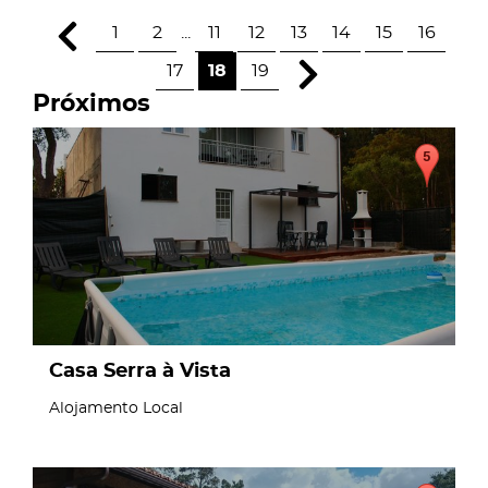
1
2
...
11
12
13
14
15
16
17
18
19
Próximos
page
Casa Serra à Vista
Alojamento Local
page