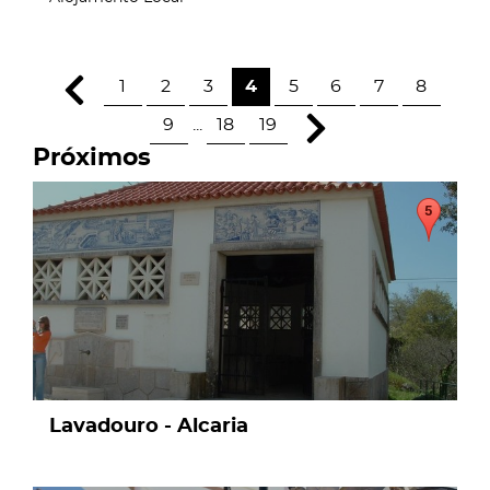
1
2
3
4
5
6
7
8
9
...
18
19
Próximos
page
Lavadouro - Alcaria