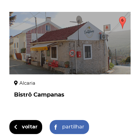
page
Alcaria
Bistrô Campanas
voltar
partilhar