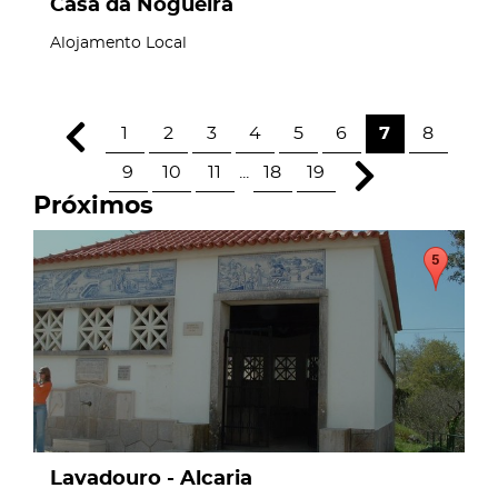
Casa da Nogueira
Alojamento Local
1
2
3
4
5
6
7
8
9
10
11
...
18
19
Próximos
page
Lavadouro - Alcaria