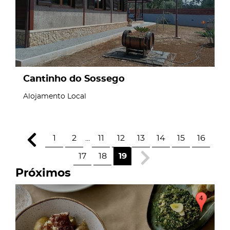
Cantinho do Sossego
Alojamento Local
1
2
...
11
12
13
14
15
16
17
18
19
Próximos
page