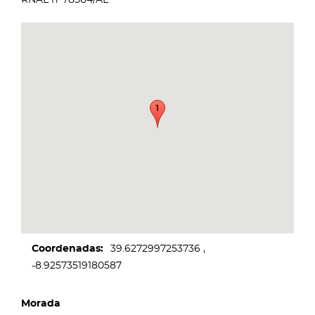
Coordenadas
39.6272997253736
-8.92573519180587
Morada