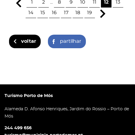
1
2
...
8
9
10
11
12
13
14
15
16
17
18
19
voltar
partilhar
Turismo Porto de Mós
Alameda D. Afonso Henriques, Jardim do Rossio – Porto de
Mós
244 499 656