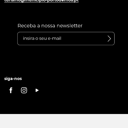
turismo@municipio-portodemos.pt
siga-nos