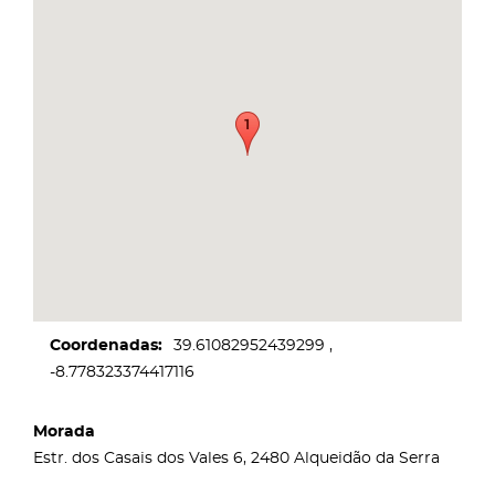
Coordenadas
39.61082952439299
-8.778323374417116
Morada
Estr. dos Casais dos Vales 6, 2480 Alqueidão da Serra