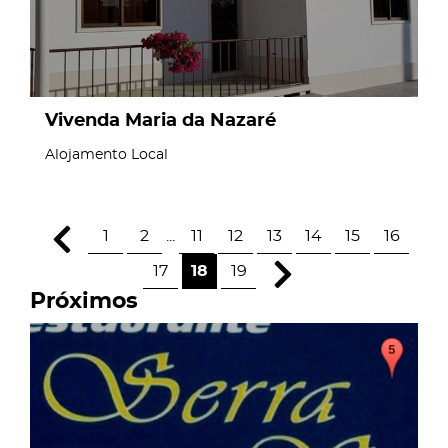
Vivenda Maria da Nazaré
Alojamento Local
1
2
...
11
12
13
14
15
16
17
18
19
Próximos
page