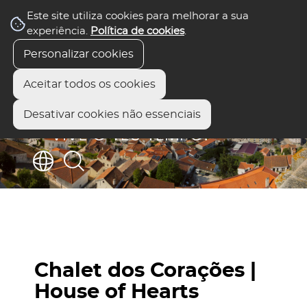
Este site utiliza cookies para melhorar a sua
experiência.
Política de cookies
.
Personalizar cookies
Aceitar todos os cookies
Desativar cookies não essenciais
Chalet dos Corações |
House of Hearts