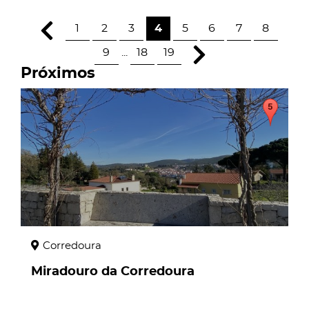
1
2
3
4
5
6
7
8
9
...
18
19
Próximos
page
Corredoura
Miradouro da Corredoura