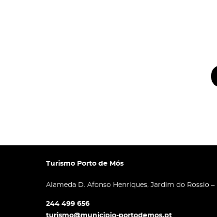
Turismo Porto de Mós
Alameda D. Afonso Henriques, Jardim do Rossio –
244 499 656
turismo@municipio-portodemos.pt