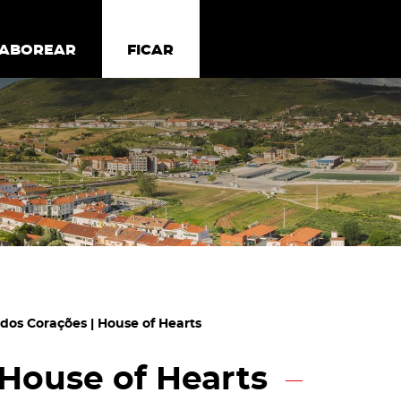
todos os cookies
Desativar cookies não essenciais
ER
SABOREAR
SABOREAR
FICAR
FICAR
 dos Corações | House of Hearts
 House of Hearts