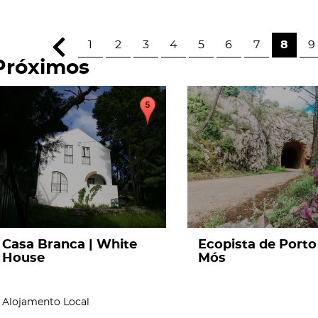
1
2
3
4
5
6
7
8
9
Próximos
page
page
Casa Branca | White
Ecopista de Porto
House
Mós
Alojamento Local