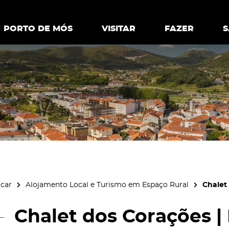
ia.
Política de
Personalizar cookies
Aceitar 
PORTO DE MÓS
PORTO DE MÓS
VISITAR
VISITAR
FAZER
FAZ
icar
Alojamento Local e Turismo em Espaço Rural
Chalet
Chalet dos Corações |