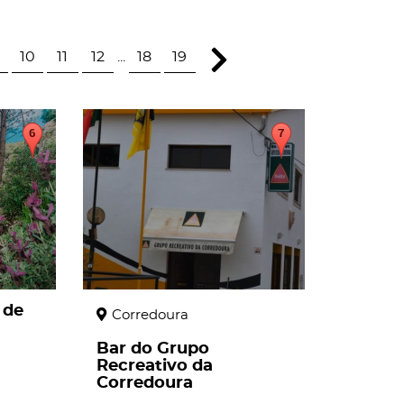
10
11
12
...
18
19
page
 de
Corredoura
Bar do Grupo
Recreativo da
Corredoura