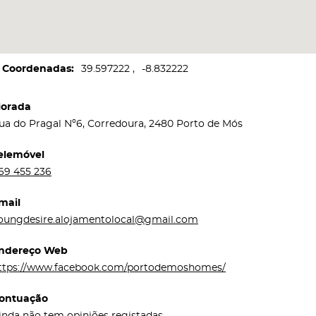
Coordenadas
39.597222
-8.832222
orada
ua do Pragal Nº6, Corredoura, 2480 Porto de Mós
elemóvel
69 455 236
mail
oungdesire.alojamentolocal@gmail.com
ndereço Web
ttps://www.facebook.com/portodemoshomes/
ontuação
inda não tem opiniões registadas