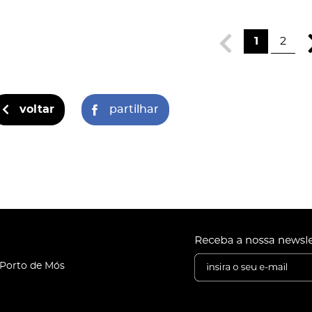
1
2
voltar
partilhar
 Porto de Mós