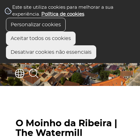
Este site utiliza cookies para melhorar a sua
experiência.
Política de cookies
.
Personalizar cookies
Aceitar todos os cookies
Desativar cookies não essenciais
O Moinho da Ribeira |
The Watermill