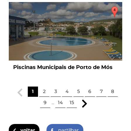
page
Piscinas Municipais de Porto de Mós
1
2
3
4
5
6
7
8
9
...
14
15
voltar
partilhar