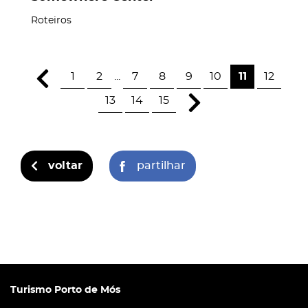
Roteiros
1
2
...
7
8
9
10
11
12
13
14
15
voltar
partilhar
Turismo Porto de Mós