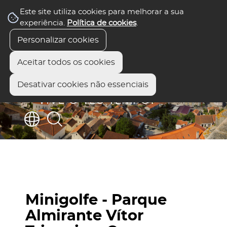
Este site utiliza cookies para melhorar a sua
experiência.
Política de cookies
.
Personalizar cookies
Aceitar todos os cookies
Desativar cookies não essenciais
Minigolfe - Parque
Almirante Vítor