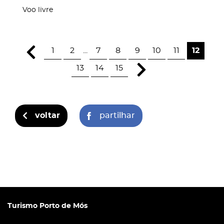
Voo livre
1
2
...
7
8
9
10
11
12
13
14
15
voltar
partilhar
Turismo Porto de Mós