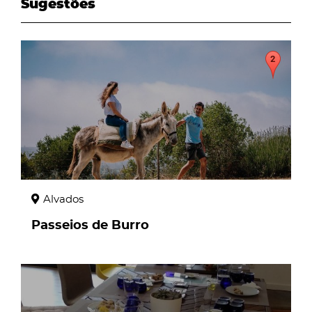
Sugestões
page
Alvados
Passeios de Burro
page