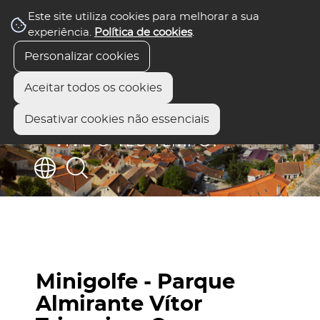
Este site utiliza cookies para melhorar a sua
experiência.
Política de cookies
.
Personalizar cookies
Aceitar todos os cookies
Desativar cookies não essenciais
Minigolfe - Parque
Almirante Vítor