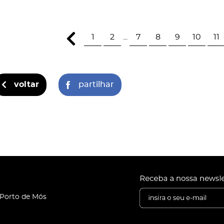
1
2
...
7
8
9
10
11
voltar
partilhar
 Porto de Mós