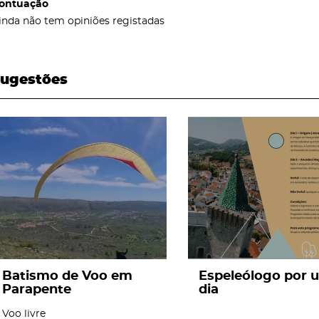
ontuação
inda não tem opiniões registadas
ugestões
page
page
Batismo de Voo em
Espeleólogo por 
Parapente
dia
Voo livre