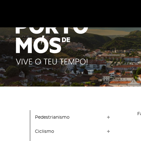
Este site utiliza cookies para melhorar a sua experiênc
cookies
.
F
Pedestrianismo
Ciclismo