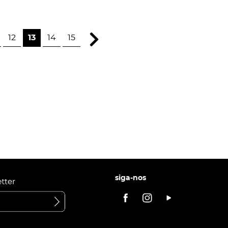
12
13
14
15
siga-nos