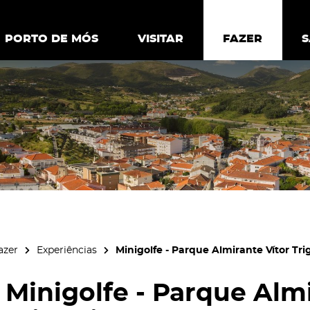
ia.
Política de
Personalizar cookies
Aceitar 
PORTO DE MÓS
PORTO DE MÓS
VISITAR
VISITAR
FAZER
FAZ
azer
Experiências
Minigolfe - Parque Almirante Vítor Tri
Minigolfe - Parque Almi