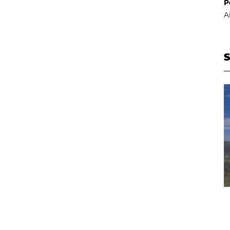
P
A
S