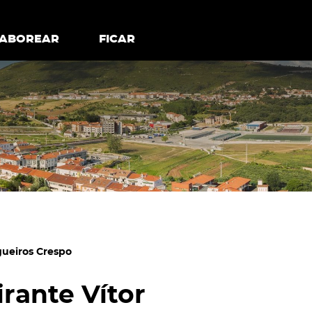
todos os cookies
Desativar cookies não essenciais
ER
SABOREAR
SABOREAR
FICAR
FICAR
gueiros Crespo
rante Vítor