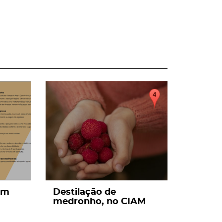
page
um
Destilação de
medronho, no CIAM