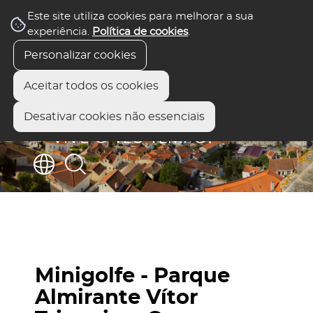
Este site utiliza cookies para melhorar a sua
experiência.
Política de cookies
.
Personalizar cookies
Aceitar todos os cookies
Desativar cookies não essenciais
Minigolfe - Parque
Almirante Vítor