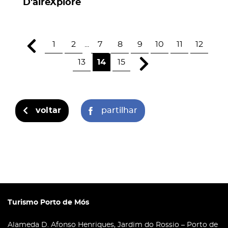
D'aireXplore
1
2
...
7
8
9
10
11
12
13
14
15
voltar
partilhar
Turismo Porto de Mós
Alameda D. Afonso Henriques, Jardim do Rossio – Porto de