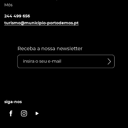
Mós
244 499 656
turismo@municipio-portodemos.pt
siga-nos