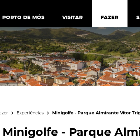
ia.
Política de
Personalizar cookies
Aceitar 
PORTO DE MÓS
PORTO DE MÓS
VISITAR
VISITAR
FAZER
FAZ
azer
Experiências
Minigolfe - Parque Almirante Vítor Tri
Minigolfe - Parque Almi