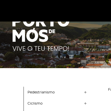
Este site utiliza cookies para melhorar a sua experiênc
cookies
.
F
Pedestrianismo
Ciclismo