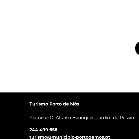
Turismo Porto de Mós
Alameda D. Afonso Henriques, Jardim do Rossio –
244 499 656
turismo@municipio-portodemos.pt