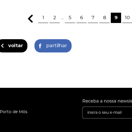
1
2
...
5
6
7
8
9
10
voltar
partilhar
 Porto de Mós