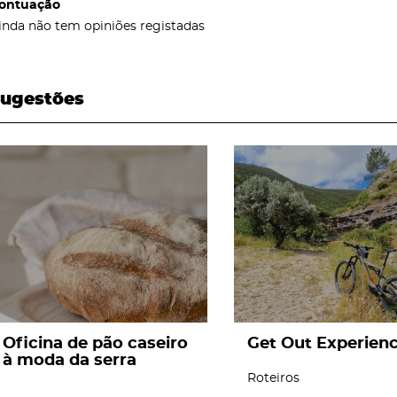
ontuação
inda não tem opiniões registadas
ugestões
page
page
Oficina de pão caseiro
Get Out Experien
à moda da serra
Roteiros