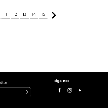
11
12
13
14
15
siga-nos