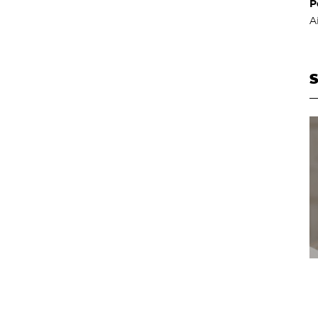
P
A
S