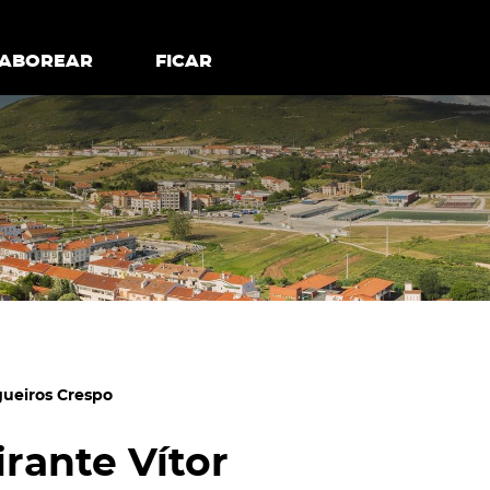
todos os cookies
Desativar cookies não essenciais
ER
SABOREAR
SABOREAR
FICAR
FICAR
gueiros Crespo
rante Vítor