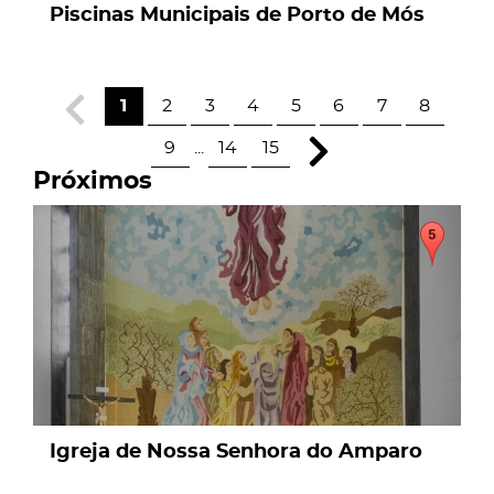
Piscinas Municipais de Porto de Mós
1
2
3
4
5
6
7
8
9
...
14
15
Próximos
page
Igreja de Nossa Senhora do Amparo