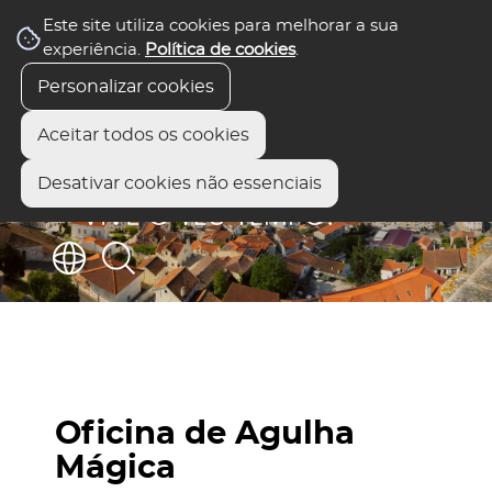
Este site utiliza cookies para melhorar a sua
experiência.
Política de cookies
.
Personalizar cookies
Aceitar todos os cookies
Desativar cookies não essenciais
Oficina de Agulha
Mágica