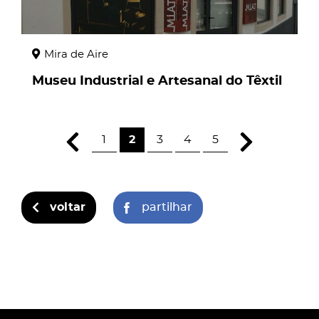
Mira de Aire
Museu Industrial e Artesanal do Têxtil
1
2
3
4
5
voltar
partilhar