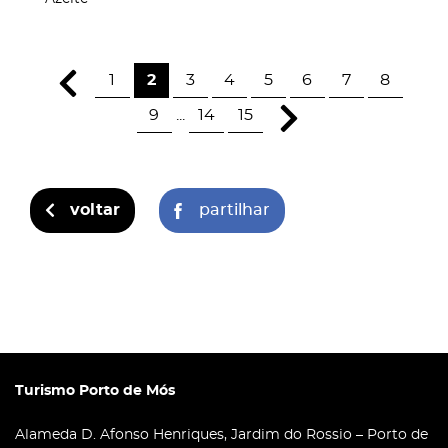
1
2
3
4
5
6
7
8
9
...
14
15
voltar
partilhar
Turismo Porto de Mós
Alameda D. Afonso Henriques, Jardim do Rossio – Porto de