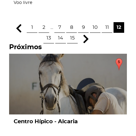
Voo livre
1
2
...
7
8
9
10
11
12
13
14
15
Próximos
page
Centro Hípico - Alcaria