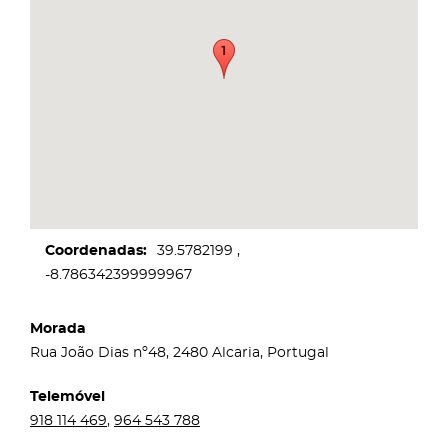
Coordenadas
39.5782199
-8.786342399999967
Morada
Rua João Dias nº48, 2480 Alcaria, Portugal
Telemóvel
918 114 469
,
964 543 788