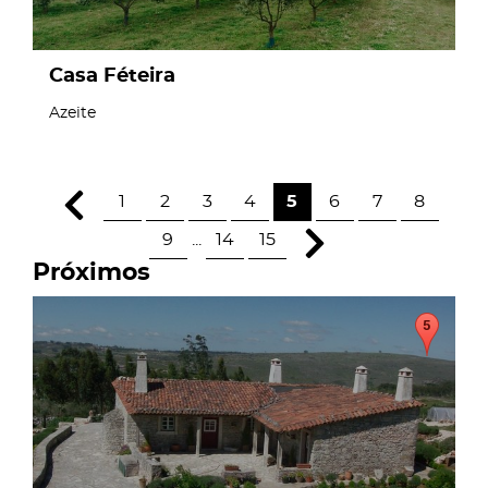
Casa Féteira
Azeite
1
2
3
4
5
6
7
8
9
...
14
15
Próximos
page