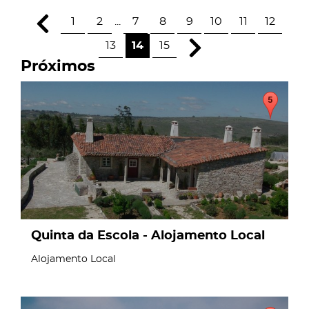
1
2
...
7
8
9
10
11
12
13
14
15
Próximos
page
Quinta da Escola - Alojamento Local
Alojamento Local
page