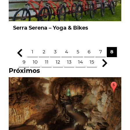
Serra Serena – Yoga & Bikes
1
2
3
4
5
6
7
8
9
10
11
12
13
14
15
Próximos
page