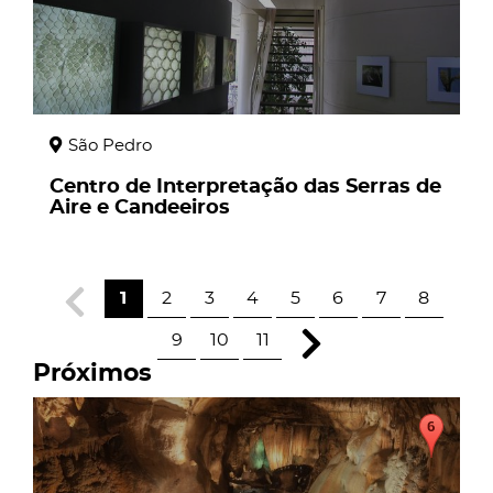
São Pedro
Centro de Interpretação das Serras de
Aire e Candeeiros
1
2
3
4
5
6
7
8
9
10
11
Próximos
page