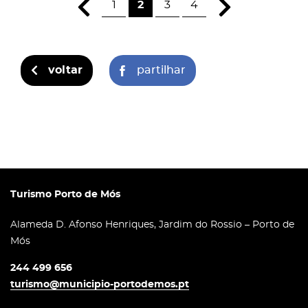
1
2
3
4
voltar
partilhar
Turismo Porto de Mós
Alameda D. Afonso Henriques, Jardim do Rossio – Porto de
Mós
244 499 656
turismo@municipio-portodemos.pt