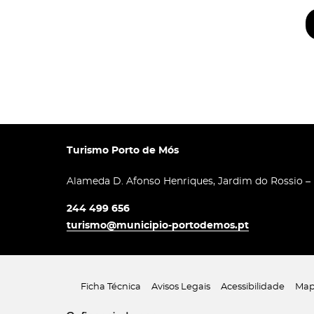
Turismo Porto de Mós
Alameda D. Afonso Henriques, Jardim do Rossio –
244 499 656
turismo@municipio-portodemos.pt
Ficha Técnica
Avisos Legais
Acessibilidade
Map