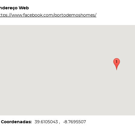
ndereço Web
ttps://www.facebook.com/portodemoshomes/
Coordenadas
39.6105043
-8.7695507