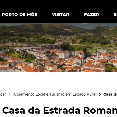
ia.
Política de
Personalizar cookies
Aceitar 
PORTO DE MÓS
PORTO DE MÓS
VISITAR
VISITAR
FAZER
FAZ
icar
Alojamento Local e Turismo em Espaço Rural
Casa d
Casa da Estrada Roma