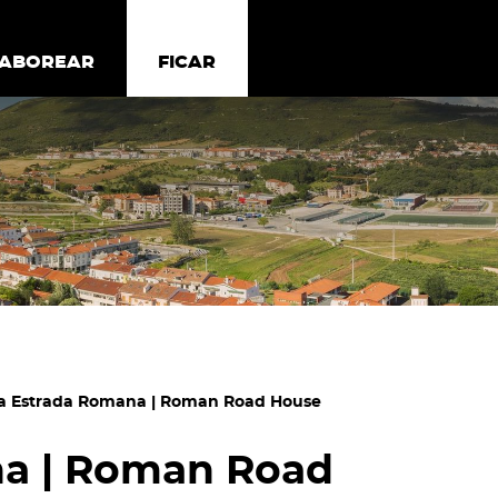
todos os cookies
Desativar cookies não essenciais
ER
SABOREAR
SABOREAR
FICAR
FICAR
a Estrada Romana | Roman Road House
na | Roman Road