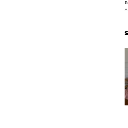
P
A
S