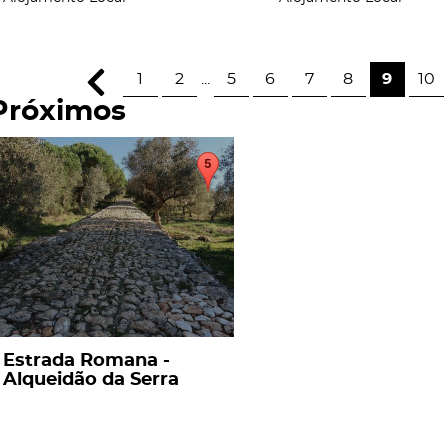
1
2
...
5
6
7
8
9
10
Próximos
page
Estrada Romana -
Alqueidão da Serra