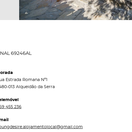
NAL 69246AL
orada
ua Estrada Romana Nº1
480-013 Alqueidão da Serra
elemóvel
69 455 236
mail
oungdesire.alojamentolocal@gmail.com