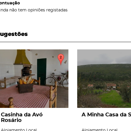
ontuação
inda não tem opiniões registadas
ugestões
page
page
Casinha da Avó
A Minha Casa da S
Rosário
Alojamento Local
Alojamento Local