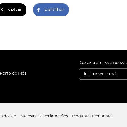
voltar
partilhar
 Porto de Mós
a do Site
Sugestões e Reclamações
Perguntas Frequentes