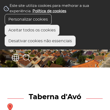
Este site utiliza cookies para melhorar a sua
experiência.
Política de cookies
.
Personalizar cookies
Aceitar todos os cookies
Desativar cookies não essenciais
Taberna d'Avó