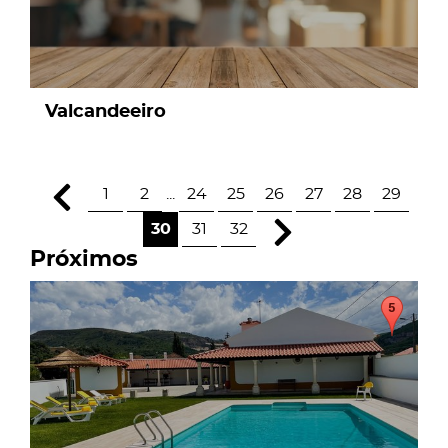
Valcandeeiro
1
2
...
24
25
26
27
28
29
30
31
32
Próximos
page