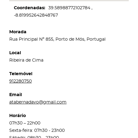
Coordenadas
39.58988772102784
-8.819952642848767
Morada
Rua Principal Nº 855, Porto de Mós, Portugal
Local
Ribeira de Cima
Telemóvel
912280750
Email
atabernadavo@gmail.com
Horário
07h30 – 22h00
Sexta-feira: 07h30 - 23h00
Sábado: 08h30 – 23h00