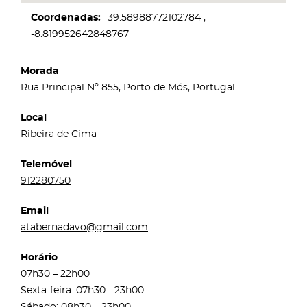
Coordenadas
39.58988772102784
-8.819952642848767
Morada
Rua Principal Nº 855, Porto de Mós, Portugal
Local
Ribeira de Cima
Telemóvel
912280750
Email
atabernadavo@gmail.com
Horário
07h30 – 22h00
Sexta-feira: 07h30 - 23h00
Sábado: 08h30 – 23h00