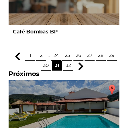
Café Bombas BP
1
2
...
24
25
26
27
28
29
30
31
32
Próximos
page