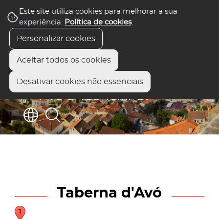
Este site utiliza cookies para melhorar a sua
experiência.
Política de cookies
.
Personalizar cookies
Aceitar todos os cookies
Desativar cookies não essenciais
Taberna d'Avó