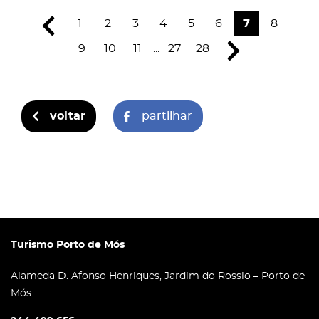
1
2
3
4
5
6
7
8
9
10
11
...
27
28
voltar
partilhar
Turismo Porto de Mós
Alameda D. Afonso Henriques, Jardim do Rossio – Porto de
Mós