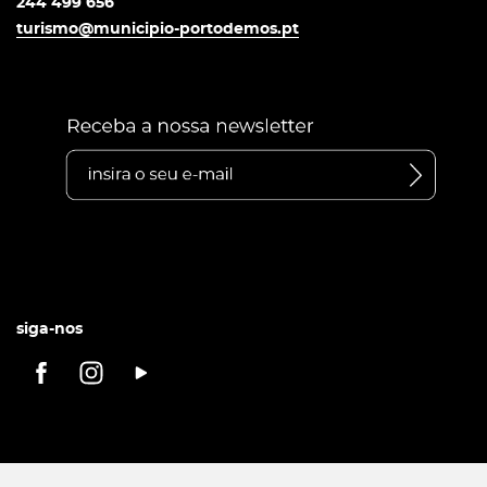
244 499 656
turismo@municipio-portodemos.pt
siga-nos