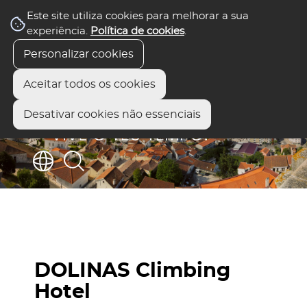
Este site utiliza cookies para melhorar a sua
experiência.
Política de cookies
.
Personalizar cookies
Aceitar todos os cookies
Desativar cookies não essenciais
DOLINAS Climbing
Hotel