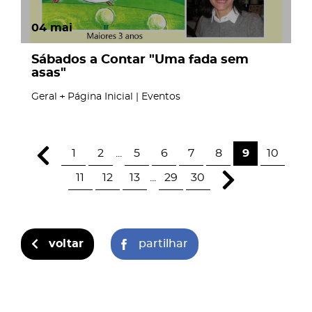
04
mai
Sábados a Contar "Uma fada sem
asas"
Geral
Página Inicial | Eventos
1
2
...
5
6
7
8
9
10
11
12
13
...
29
30
voltar
partilhar