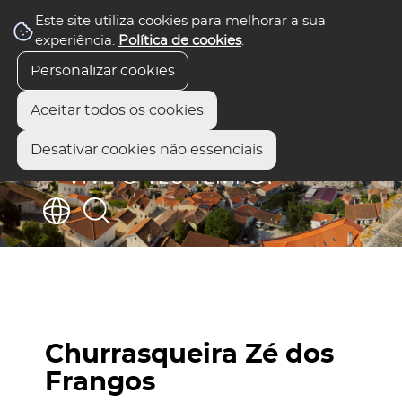
Este site utiliza cookies para melhorar a sua
experiência.
Política de cookies
.
Personalizar cookies
Aceitar todos os cookies
Desativar cookies não essenciais
Churrasqueira Zé dos
Frangos