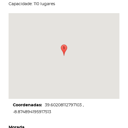
Capacidade: 110 lugares
Coordenadas
39.60208112797103
-8.874894195917513
Morada