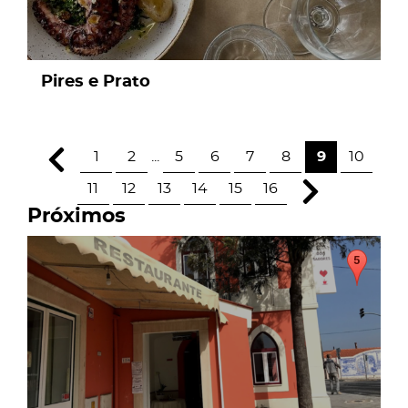
Pires e Prato
1
2
...
5
6
7
8
9
10
11
12
13
14
15
16
Próximos
page