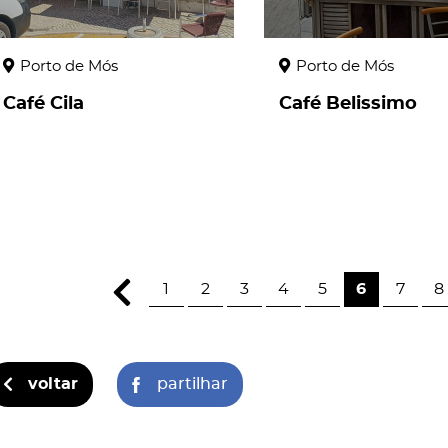
Porto de Mós
Porto de Mós
Café Cila
Café Belissimo
1
2
3
4
5
6
7
8
voltar
partilhar