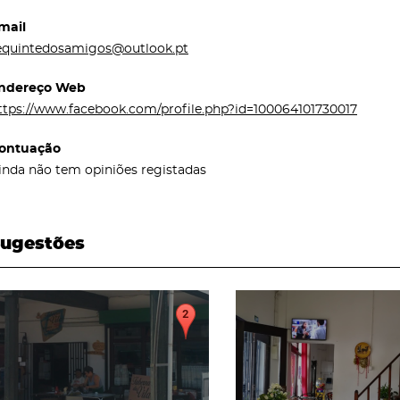
mail
equintedosamigos@outlook.pt
ndereço Web
ttps://www.facebook.com/profile.php?id=100064101730017
ontuação
inda não tem opiniões registadas
ugestões
page
page