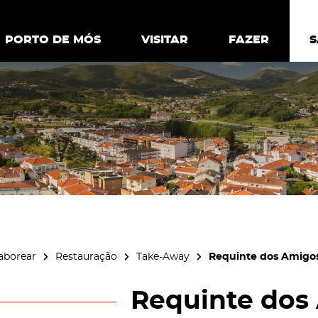
ia.
Política de
Personalizar cookies
Aceitar 
PORTO DE MÓS
PORTO DE MÓS
VISITAR
VISITAR
FAZER
FAZ
aborear
Restauração
Take-Away
Requinte dos Amigo
Requinte dos