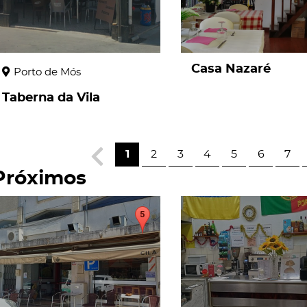
Casa Nazaré
Porto de Mós
Taberna da Vila
1
2
3
4
5
6
7
Próximos
page
page