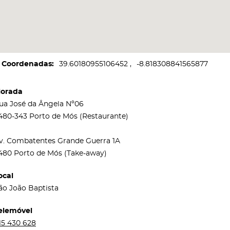
Coordenadas
39.60180955106452
-8.818308841565877
orada
ua José da Ângela Nº06
480-343 Porto de Mós (Restaurante)
v. Combatentes Grande Guerra 1A
480 Porto de Mós (Take-away)
ocal
ão João Baptista
elemóvel
15 430 628