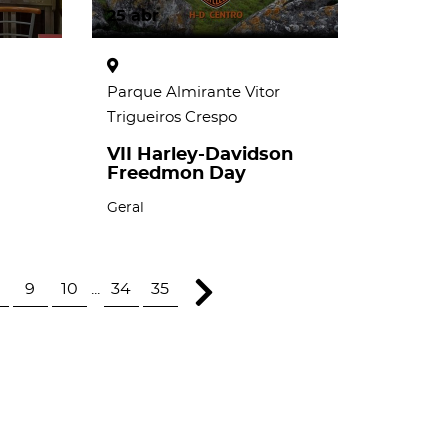
25
abr
Parque Almirante Vitor
Trigueiros Crespo
VII Harley-Davidson
Freedmon Day
Geral
9
10
...
34
35