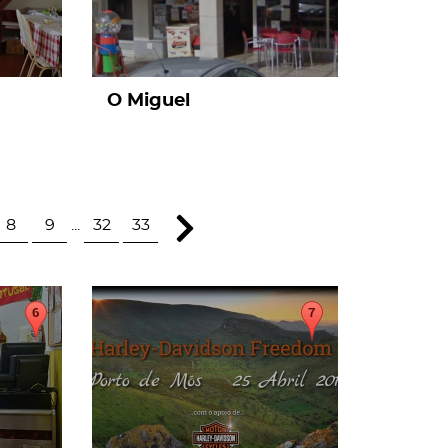
O Miguel
8
9
...
32
33