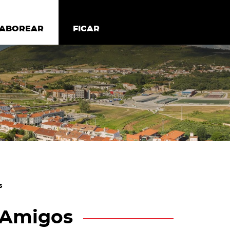
todos os cookies
Desativar cookies não essenciais
ER
SABOREAR
SABOREAR
FICAR
FICAR
s
 Amigos