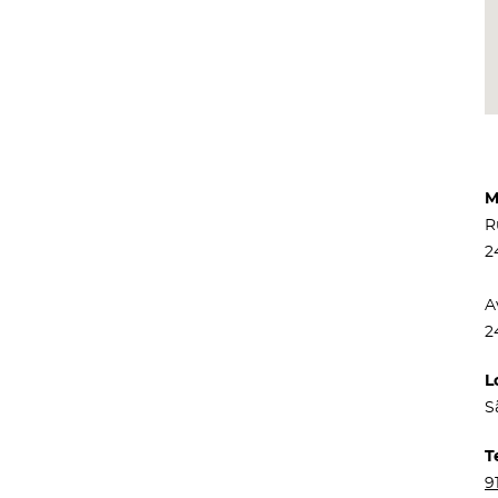
M
R
2
A
2
L
S
T
9