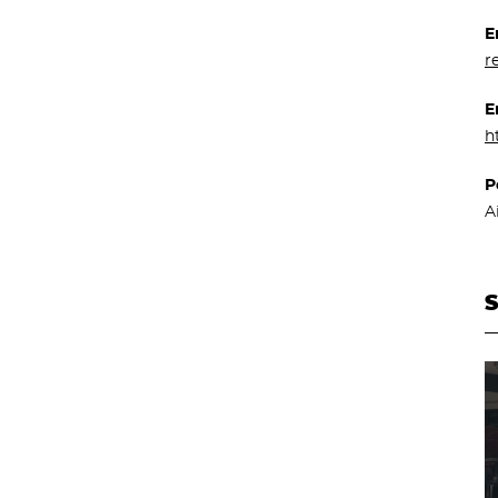
E
r
E
h
P
A
S