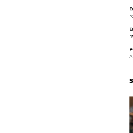
E
r
E
h
P
A
S