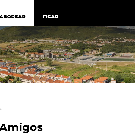
todos os cookies
Desativar cookies não essenciais
ER
SABOREAR
SABOREAR
FICAR
FICAR
s
 Amigos