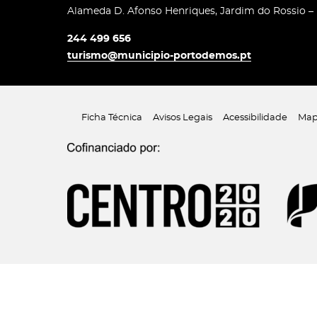
Alameda D. Afonso Henriques, Jardim do Rossio –
244 499 656
turismo@municipio-portodemos.pt
Ficha Técnica
Avisos Legais
Acessibilidade
Map