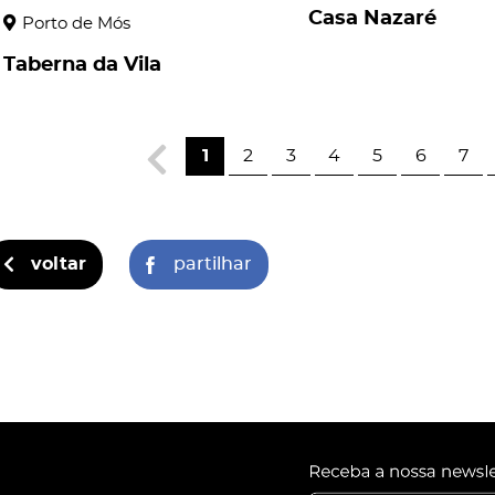
Casa Nazaré
Porto de Mós
Taberna da Vila
1
2
3
4
5
6
7
voltar
partilhar