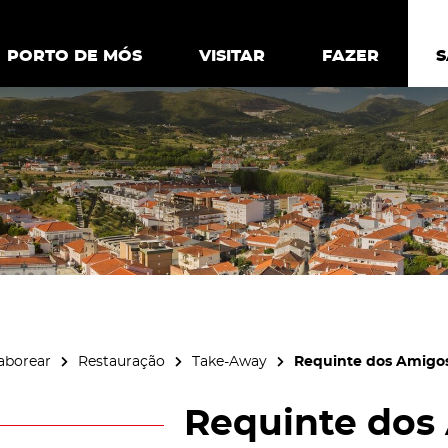
ia.
Política de
Personalizar cookies
Aceitar 
PORTO DE MÓS
PORTO DE MÓS
VISITAR
VISITAR
FAZER
FAZ
aborear
Restauração
Take-Away
Requinte dos Amigo
Requinte dos