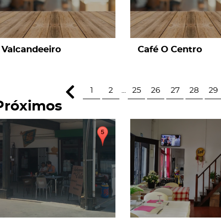
Valcandeeiro
Café O Centro
1
2
...
25
26
27
28
29
Próximos
page
page