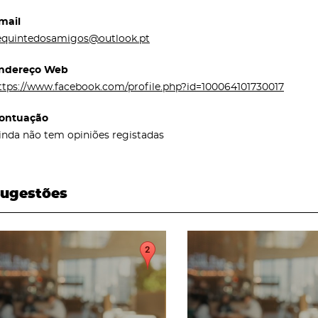
mail
equintedosamigos@outlook.pt
ndereço Web
ttps://www.facebook.com/profile.php?id=100064101730017
ontuação
inda não tem opiniões registadas
ugestões
page
page