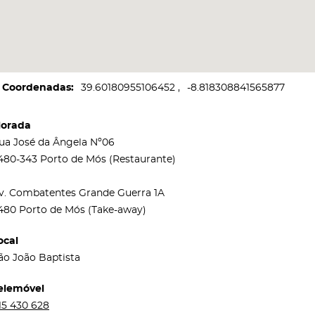
Coordenadas
39.60180955106452
-8.818308841565877
orada
ua José da Ângela Nº06
480-343 Porto de Mós (Restaurante)
v. Combatentes Grande Guerra 1A
480 Porto de Mós (Take-away)
ocal
ão João Baptista
elemóvel
15 430 628