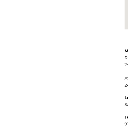
M
R
2
A
2
L
S
T
9