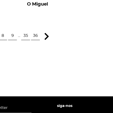
O Miguel
8
9
...
35
36
siga-nos