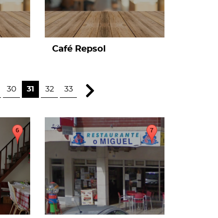
Café Repsol
30
31
32
33
page