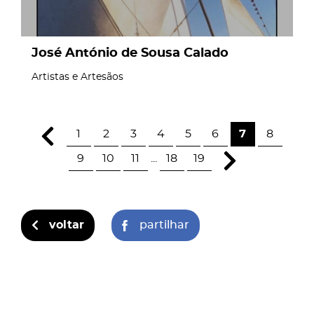
José António de Sousa Calado
Artistas e Artesãos
1
2
3
4
5
6
7
8
9
10
11
...
18
19
voltar
partilhar