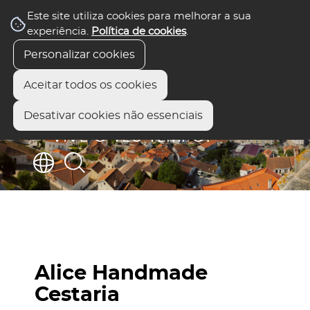
Este site utiliza cookies para melhorar a sua
experiência.
Política de cookies
.
Personalizar cookies
Aceitar todos os cookies
Desativar cookies não essenciais
Alice Handmade
Cestaria