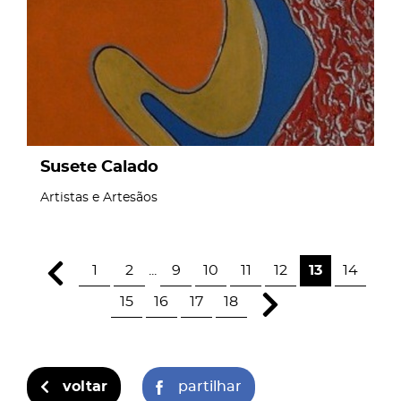
Susete Calado
Artistas e Artesãos
1
2
...
9
10
11
12
13
14
15
16
17
18
voltar
partilhar