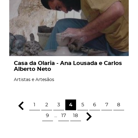
Casa da Olaria - Ana Lousada e Carlos
Alberto Neto
Artistas e Artesãos
1
2
3
4
5
6
7
8
9
...
17
18