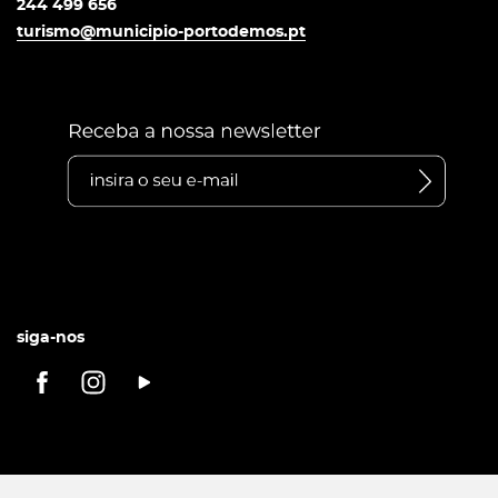
244 499 656
turismo@municipio-portodemos.pt
siga-nos