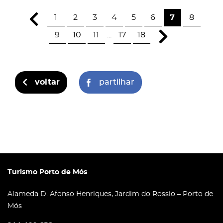
1
2
3
4
5
6
7
8
9
10
11
...
17
18
voltar
partilhar
Turismo Porto de Mós
Alameda D. Afonso Henriques, Jardim do Rossio – Porto de
Mós