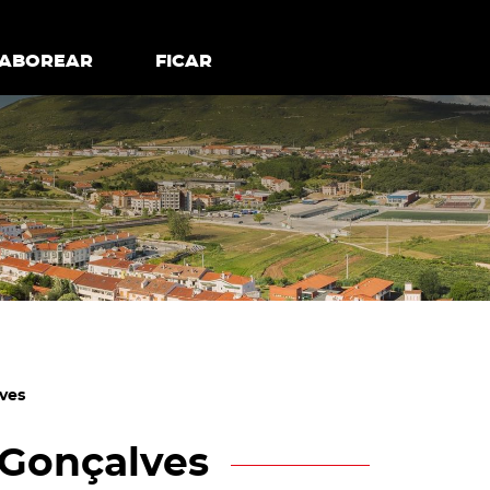
todos os cookies
Desativar cookies não essenciais
ER
SABOREAR
SABOREAR
FICAR
FICAR
ves
 Gonçalves