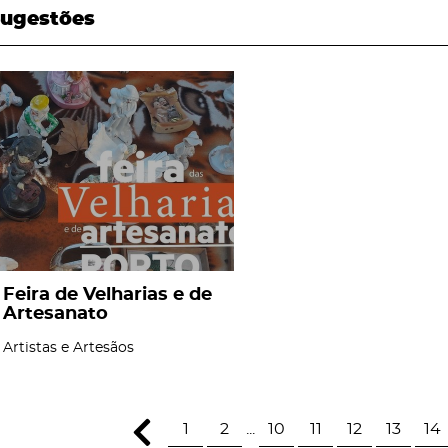
ugestões
page
Feira de Velharias e de
Artesanato
Artistas e Artesãos
1
2
...
10
11
12
13
14