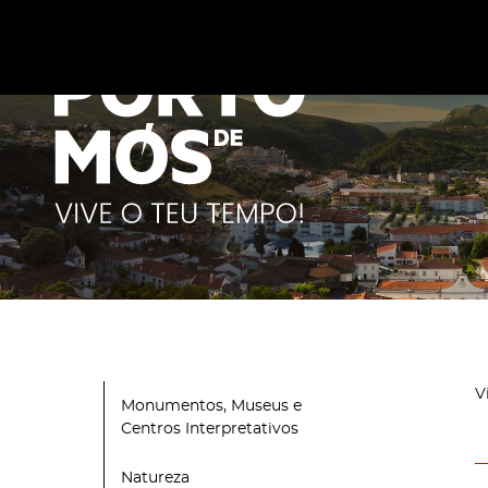
Este site utiliza cookies para melhorar a sua experiênc
cookies
.
V
Monumentos, Museus e
Centros Interpretativos
Natureza