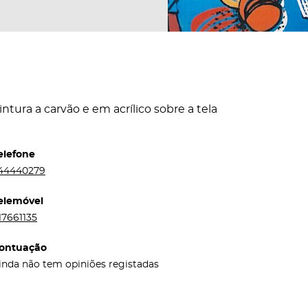
intura a carvão e em acrílico sobre a tela
elefone
44440279
elemóvel
17661135
ontuação
inda não tem opiniões registadas