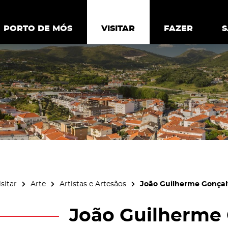
ia.
Política de
Personalizar cookies
Aceitar 
PORTO DE MÓS
PORTO DE MÓS
VISITAR
VISITAR
FAZER
FAZ
isitar
Arte
Artistas e Artesãos
João Guilherme Gonçal
João Guilherme