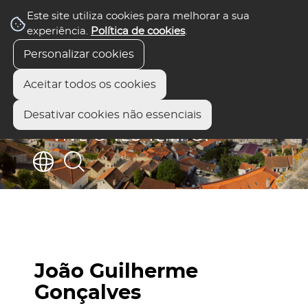
Este site utiliza cookies para melhorar a sua
experiência.
Política de cookies
.
Personalizar cookies
Aceitar todos os cookies
Desativar cookies não essenciais
João Guilherme
Gonçalves