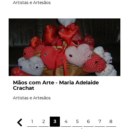
Artistas e Artesãos
page
Mãos com Arte - Maria Adelaide
Crachat
Artistas e Artesãos
1
2
3
4
5
6
7
8