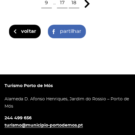
9
...
17
18
voltar
partilhar
Turismo Porto de Mós
Alameda D. Afonso Henriques, Jardim do Rossio – Porto de
Mós
244 499 656
turismo@municipio-portodemos.pt