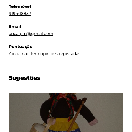
Telemóvel
919408852
Email
ancalpm@gmail.com
Pontuação
Ainda não tem opiniões registadas
Sugestões
page