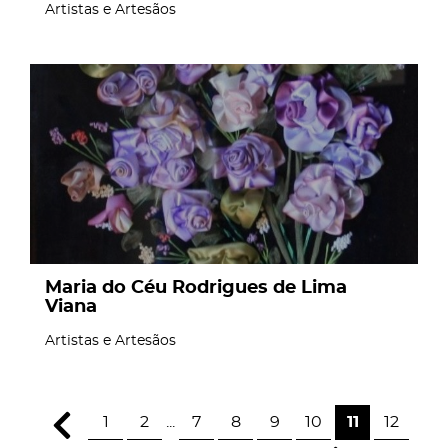
Artistas e Artesãos
page
Maria do Céu Rodrigues de Lima
Viana
Artistas e Artesãos
1
2
...
7
8
9
10
11
12