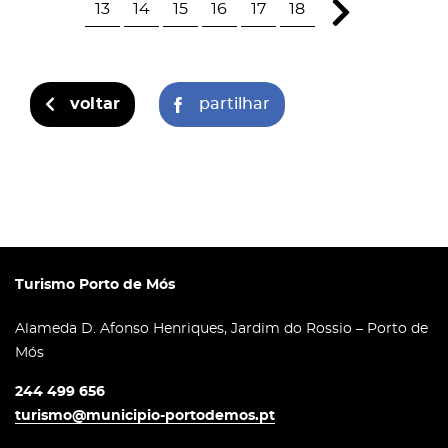
13
14
15
16
17
18
voltar
partilhar
Turismo Porto de Mós
Alameda D. Afonso Henriques, Jardim do Rossio – Porto de
Mós
244 499 656
turismo@municipio-portodemos.pt