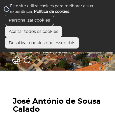
Este site utiliza cookies para melhorar a sua
experiência.
Política de cookies
.
Personalizar cookies
Aceitar todos os cookies
Desativar cookies não essenciais
José António de Sousa
Calado