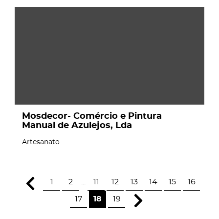
page
Mosdecor- Comércio e Pintura
Manual de Azulejos, Lda
Artesanato
1
2
...
11
12
13
14
15
16
17
18
19