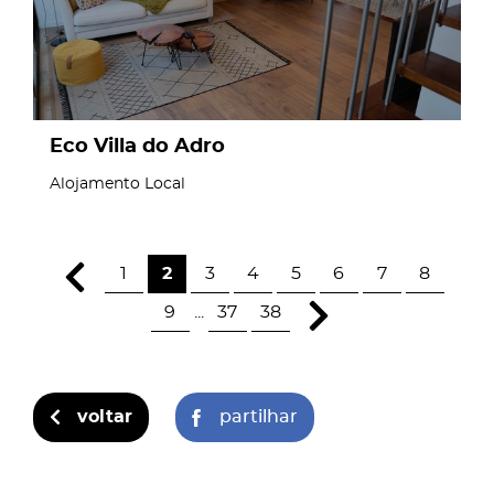
Eco Villa do Adro
Alojamento Local
1
2
3
4
5
6
7
8
9
...
37
38
voltar
partilhar