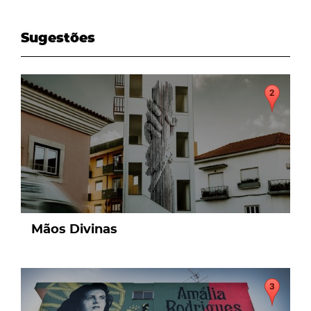
Sugestões
page
Mãos Divinas
page