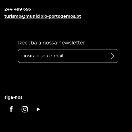
244 499 656
turismo@municipio-portodemos.pt
siga-nos