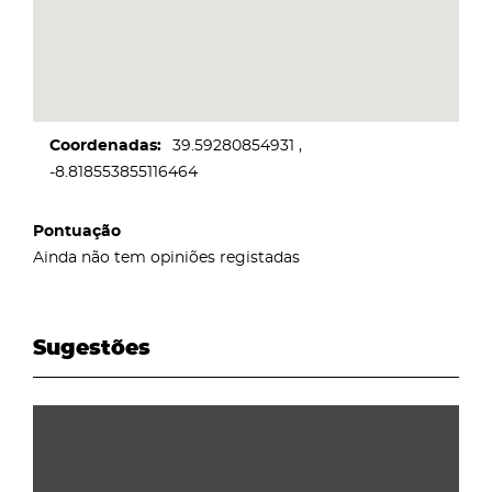
Coordenadas
39.59280854931
-8.818553855116464
Pontuação
Ainda não tem opiniões registadas
Sugestões
page