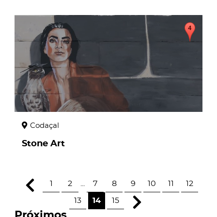
page
Codaçal
Stone Art
1
2
...
7
8
9
10
11
12
13
14
15
Próximos