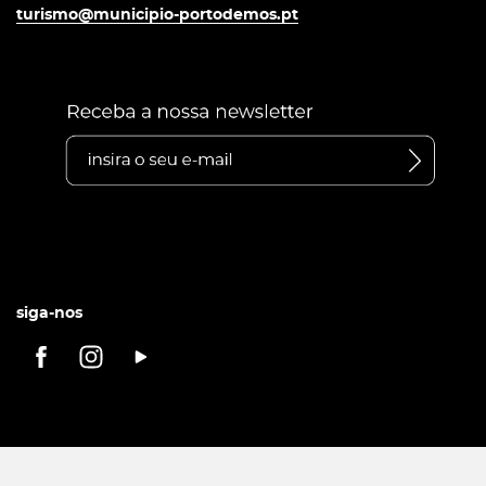
turismo@municipio-portodemos.pt
siga-nos