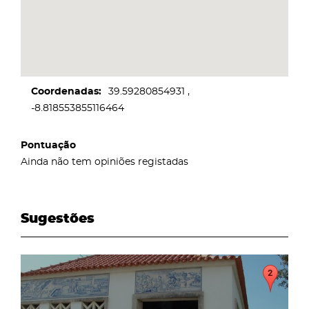
Coordenadas
39.59280854931
-8.818553855116464
Pontuação
Ainda não tem opiniões registadas
Sugestões
page