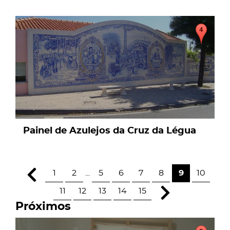
page
Painel de Azulejos da Cruz da Légua
1
2
...
5
6
7
8
9
10
11
12
13
14
15
Próximos
page