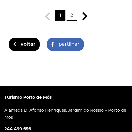
1
2
voltar
partilhar
Turismo Porto de Mós
Alameda D. Afonso Henriques, Jardim do Rossio – Porto de
Mós
244 499 656