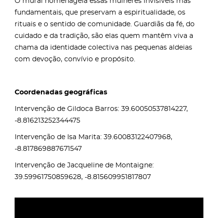
O mural homenageia essas mulheres invisíveis mas
fundamentais, que preservam a espiritualidade, os
rituais e o sentido de comunidade. Guardiãs da fé, do
cuidado e da tradição, são elas quem mantêm viva a
chama da identidade colectiva nas pequenas aldeias
com devoção, convívio e propósito.
Coordenadas geográficas
Intervenção de Gildoca Barros: 39.60050537814227,
-8.816213252344475
Intervenção de Isa Marita: 39.60083122407968,
-8.817869887671547
Intervenção de Jacqueline de Montaigne:
39.59961750859628, -8.815609951817807