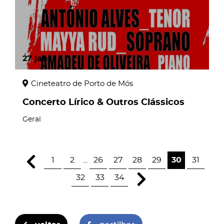
27
jan
Cineteatro de Porto de Mós
Concerto Lírico & Outros Clássicos
Geral
1
2
...
26
27
28
29
30
31
32
33
34