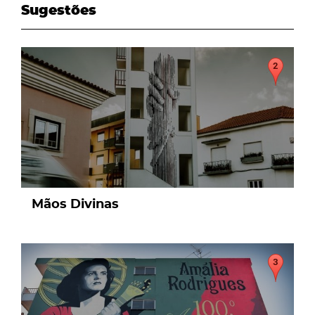
Sugestões
page
Mãos Divinas
page