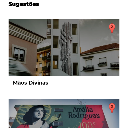
Sugestões
page
Mãos Divinas
page