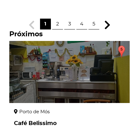
1
2
3
4
5
Próximos
page
Porto de Mós
Café Belissimo