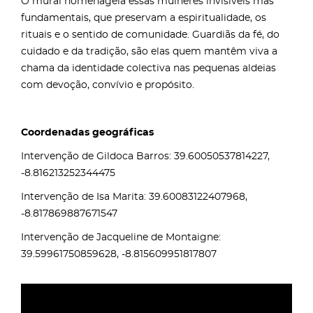
O mural homenageia essas mulheres invisíveis mas
fundamentais, que preservam a espiritualidade, os
rituais e o sentido de comunidade. Guardiãs da fé, do
cuidado e da tradição, são elas quem mantêm viva a
chama da identidade colectiva nas pequenas aldeias
com devoção, convívio e propósito.
Coordenadas geográficas
Intervenção de Gildoca Barros: 39.60050537814227,
-8.816213252344475
Intervenção de Isa Marita: 39.60083122407968,
-8.817869887671547
Intervenção de Jacqueline de Montaigne:
39.59961750859628, -8.815609951817807