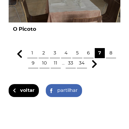
O Picoto
1
2
3
4
5
6
7
8
9
10
11
...
33
34
voltar
partilhar