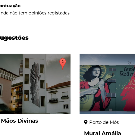
ontuação
inda não tem opiniões registadas
ugestões
page
page
Mãos Divinas
Porto de Mós
Mural Amália