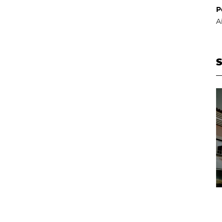
P
A
S