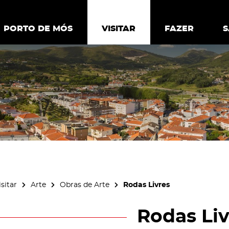
ia.
Política de
Personalizar cookies
Aceitar 
PORTO DE MÓS
PORTO DE MÓS
VISITAR
VISITAR
FAZER
FAZ
isitar
Arte
Obras de Arte
Rodas Livres
Rodas Liv