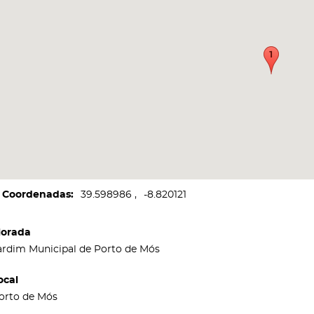
Coordenadas
39.598986
-8.820121
orada
ardim Municipal de Porto de Mós
ocal
orto de Mós