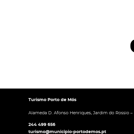
Turismo Porto de Mós
Alameda D. Afonso Henriques, Jardim do Rossio –
244 499 656
turismo@municipio-portodemos.pt