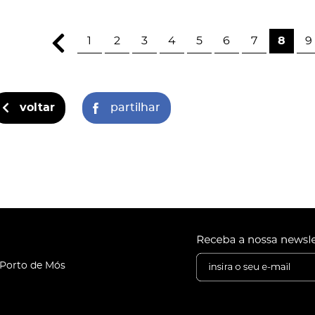
1
2
3
4
5
6
7
8
9
voltar
partilhar
 Porto de Mós