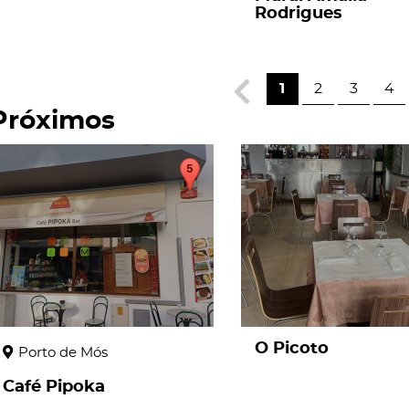
Rodrigues
1
2
3
4
Próximos
page
page
O Picoto
Porto de Mós
Café Pipoka