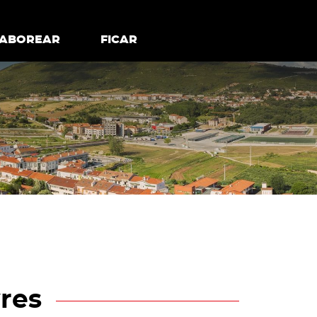
todos os cookies
Desativar cookies não essenciais
ER
SABOREAR
SABOREAR
FICAR
FICAR
res