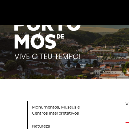
Este site utiliza cookies para melhorar a sua experiênc
cookies
.
V
Monumentos, Museus e
Centros Interpretativos
Natureza