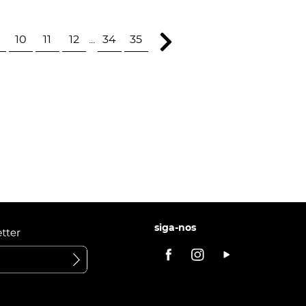
10
11
12
...
34
35
siga-nos