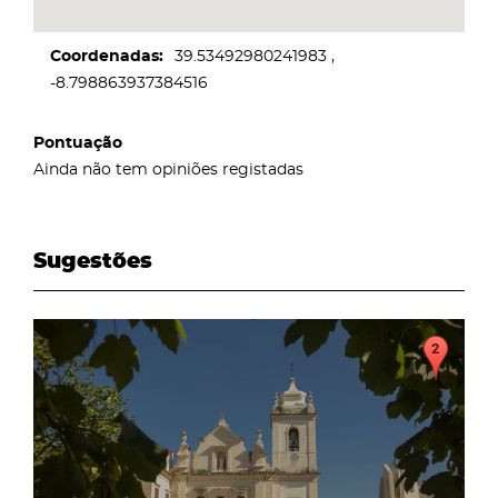
Coordenadas
39.53492980241983
-8.798863937384516
Pontuação
Ainda não tem opiniões registadas
Sugestões
page