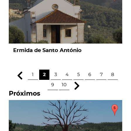
Ermida de Santo António
1
2
3
4
5
6
7
8
9
10
Próximos
page