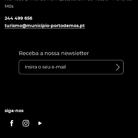
Mós
244 499 656
turismo@municipio-portodemos.pt
siga-nos