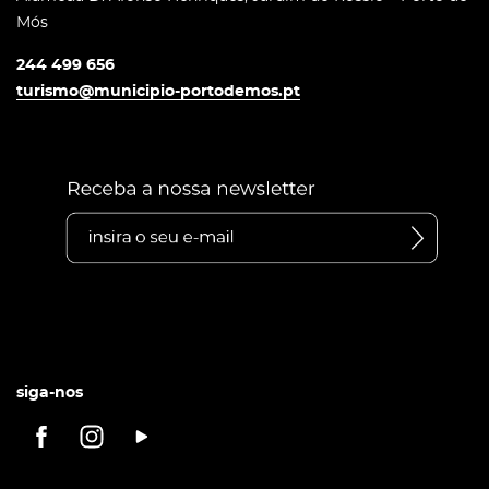
Mós
244 499 656
turismo@municipio-portodemos.pt
siga-nos