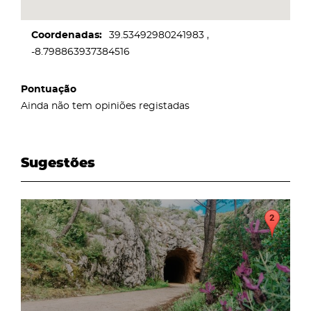
Coordenadas
39.53492980241983
-8.798863937384516
Pontuação
Ainda não tem opiniões registadas
Sugestões
page