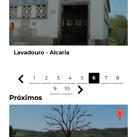
Lavadouro - Alcaria
1
2
3
4
5
6
7
8
9
10
Próximos
page