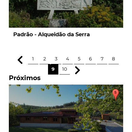
Padrão - Alqueidão da Serra
1
2
3
4
5
6
7
8
9
10
Próximos
page