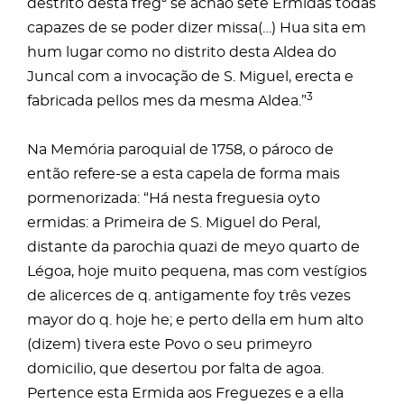
destrito desta fregª se achão sete Ermidas todas
capazes de se poder dizer missa(…) Hua sita em
hum lugar como no distrito desta Aldea do
Juncal com a invocação de S. Miguel, erecta e
3
fabricada pellos mes da mesma Aldea.”
Na Memória paroquial de 1758, o pároco de
então refere-se a esta capela de forma mais
pormenorizada: “Há nesta freguesia oyto
ermidas: a Primeira de S. Miguel do Peral,
distante da parochia quazi de meyo quarto de
Légoa, hoje muito pequena, mas com vestígios
de alicerces de q. antigamente foy três vezes
mayor do q. hoje he; e perto della em hum alto
(dizem) tivera este Povo o seu primeyro
domicilio, que desertou por falta de agoa.
Pertence esta Ermida aos Freguezes e a ella