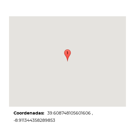
Coordenadas
39.608748105601606
-8.911344358289853