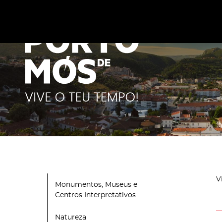
Este site utiliza cookies para melhorar a sua experiênc
cookies
.
V
Monumentos, Museus e
Centros Interpretativos
Natureza