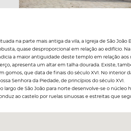
ituada na parte mais antiga da vila, a Igreja de São João
obusta, quase desproporcional em relação ao edifício. N
ndicia a maior antiguidade deste templo em relação aos r
erço, apresenta um altar em talha dourada. Existe, ta
m gomos, que data de finais do século XVI. No interior d
ossa Senhora da Piedade, de princípios do século XVI.
o largo de São João para norte desenvolve-se o núcleo his
onduz ao castelo por ruelas sinuosas e estreitas que s