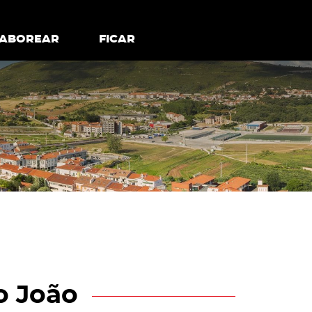
todos os cookies
Desativar cookies não essenciais
ER
SABOREAR
SABOREAR
FICAR
FICAR
o João