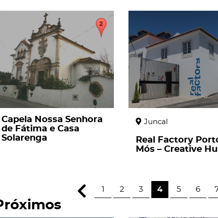
page
page
Capela Nossa Senhora
Juncal
de Fátima e Casa
Solarenga
Real Factory Port
Mós – Creative H
1
2
3
4
5
6
Próximos