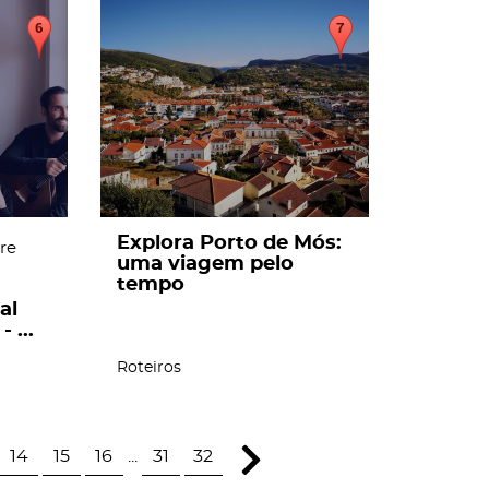
page
Explora Porto de Mós:
re
uma viagem pelo
tempo
al
 ...
Roteiros
14
15
16
...
31
32