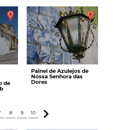
page
Painel de Azulejos de
Nossa Senhora das
Dores
o de
ub
7
8
9
10