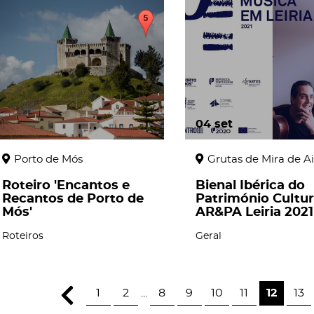
page
04
set
Porto de Mós
Grutas de Mira de Ai
Roteiro 'Encantos e
Bienal Ibérica do
Recantos de Porto de
Património Cultur
Mós'
AR&PA Leiria 2021 -
Roteiros
Geral
1
2
...
8
9
10
11
12
13