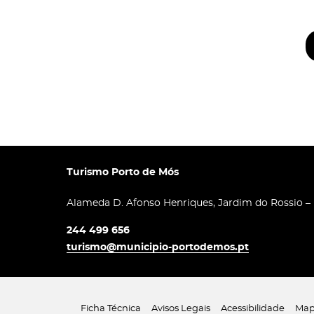
Turismo Porto de Mós
Alameda D. Afonso Henriques, Jardim do Rossio –
244 499 656
turismo@municipio-portodemos.pt
Ficha Técnica
Avisos Legais
Acessibilidade
Map