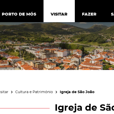
ia.
Política de
Personalizar cookies
Aceitar 
PORTO DE MÓS
PORTO DE MÓS
VISITAR
VISITAR
FAZER
FAZ
isitar
Cultura e Património
Igreja de São João
Igreja de Sã