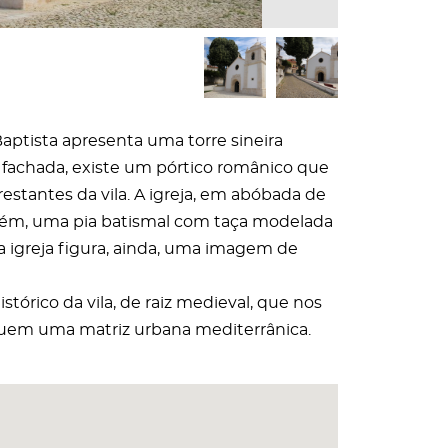
 Baptista apresenta uma torre sineira
a fachada, existe um pórtico românico que
estantes da vila. A igreja, em abóbada de
mbém, uma pia batismal com taça modelada
a igreja figura, ainda, uma imagem de
tórico da vila, de raiz medieval, que nos
eguem uma matriz urbana mediterrânica.