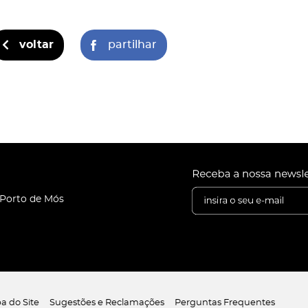
voltar
partilhar
 Porto de Mós
a do Site
Sugestões e Reclamações
Perguntas Frequentes